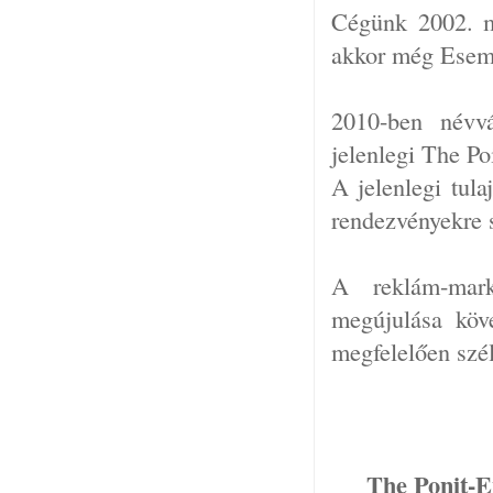
Cégünk 2002. m
akkor még Esem
2010-ben névvá
jelenlegi The Po
A jelenlegi tul
rendezvényekre s
A reklám-mark
megújulása köv
megfelelően széle
The Ponit-E